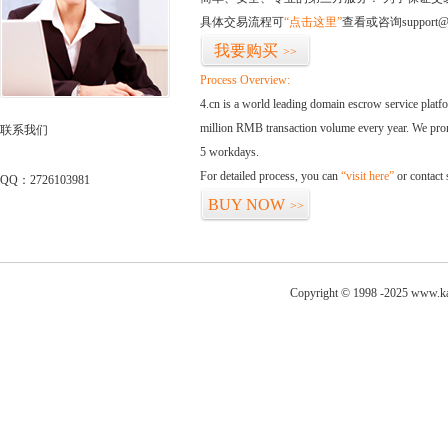
具体交易流程可
“点击这里”
查看或咨询support@
我要购买
>>
Process Overview:
4.cn is a world leading domain escrow service plat
million RMB transaction volume every year. We promi
联系我们
5 workdays.
For detailed process, you can
“visit here”
or contact
QQ：2726103981
BUY NOW
>>
Copyright © 1998 -2025 www.kai