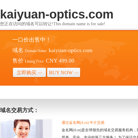
kaiyuan-optics.com
您正在访问的域名可以转让!This domain name is for sale!
一口价出售中！
域名
kaiyuan-optics.com
Domain Name:
售价
CNY 499.00
Listing Price:
立即购买
BUY NOW
>>
>>
域名交易方式：
通过金名网(4.cn) 中介交易
金名网(4.cn)是全球领先的域名交易服务机
简单、安全、专业的第三方服务！ 为了保证交